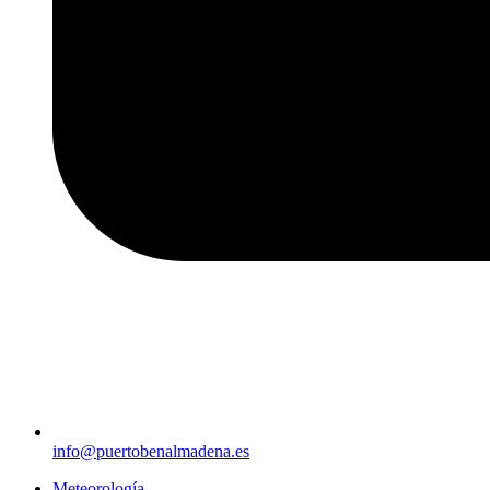
info@puertobenalmadena.es
Meteorología