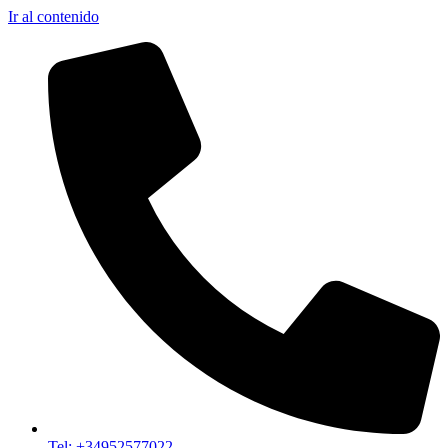
Ir al contenido
Tel: +34952577022