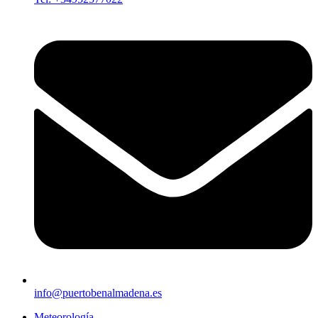
info@puertobenalmadena.es
Meteorología