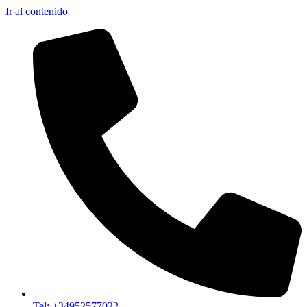
Ir al contenido
Tel: +34952577022