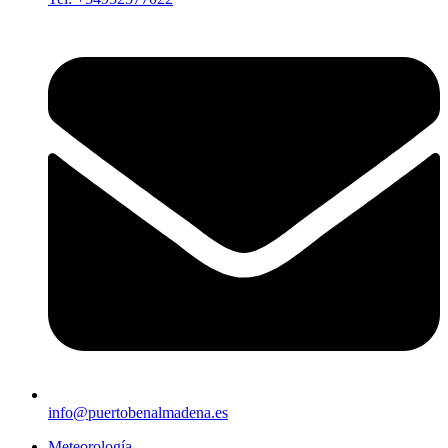
info@puertobenalmadena.es
Meteorología