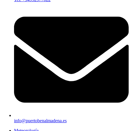
info@puertobenalmadena.es
Meteorología