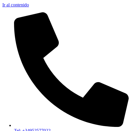
Ir al contenido
Tel: +34952577022