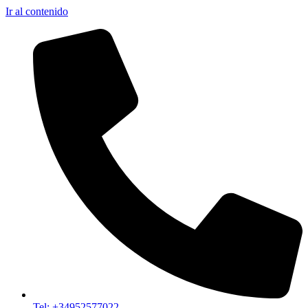
Ir al contenido
Tel: +34952577022