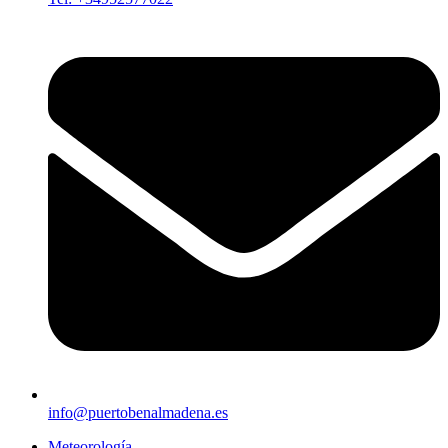
info@puertobenalmadena.es
Meteorología