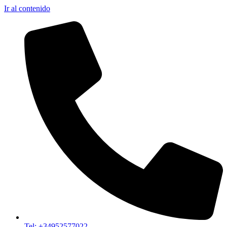
Ir al contenido
Tel: +34952577022