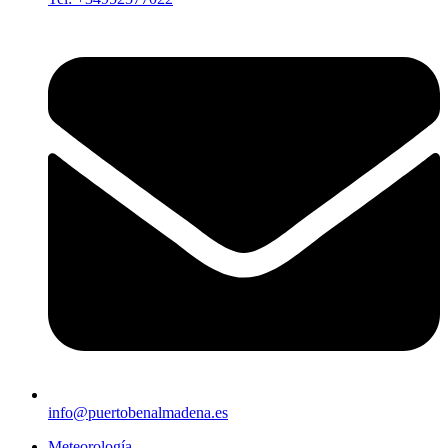
info@puertobenalmadena.es
Meteorología