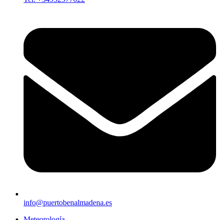
info@puertobenalmadena.es
Meteorología