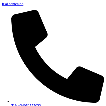
Ir al contenido
Tel: +34952577022