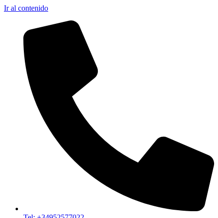
Ir al contenido
Tel: +34952577022