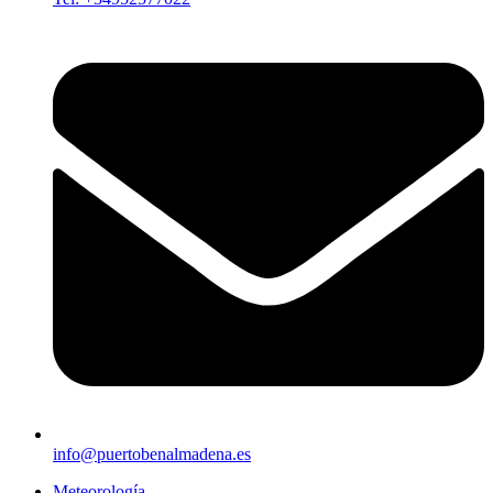
info@puertobenalmadena.es
Meteorología