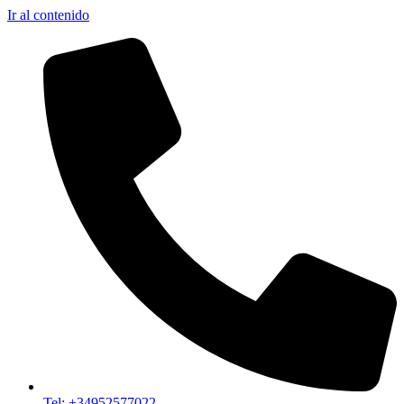
Ir al contenido
Tel: +34952577022