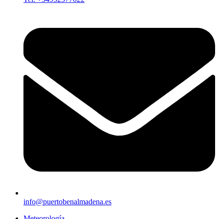
info@puertobenalmadena.es
Meteorología