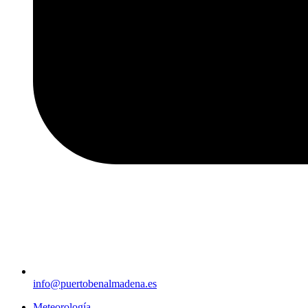
info@puertobenalmadena.es
Meteorología