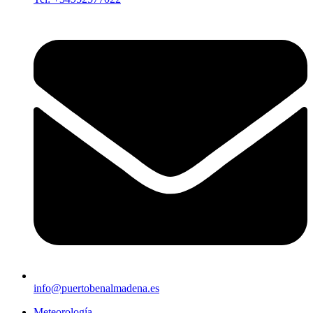
info@puertobenalmadena.es
Meteorología