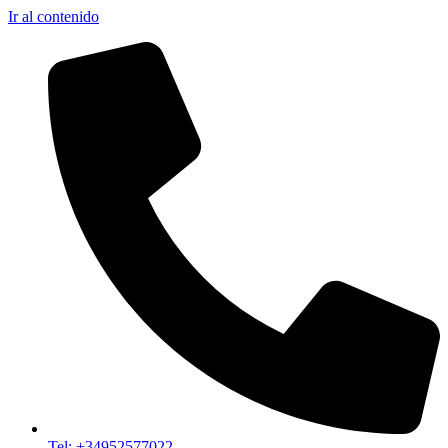
Ir al contenido
Tel: +34952577022